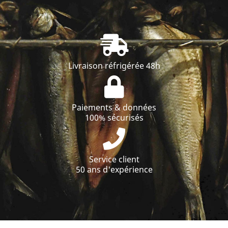
Livraison réfrigérée 48h
Paiements & données
100% sécurisés
Service client
50 ans d'expérience