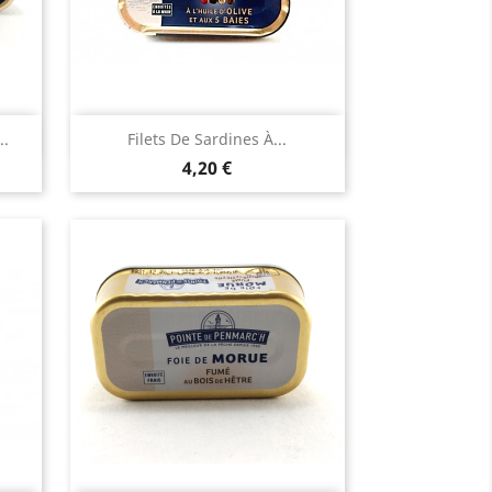
Aperçu rapide

..
Filets De Sardines À...
Prix
4,20 €