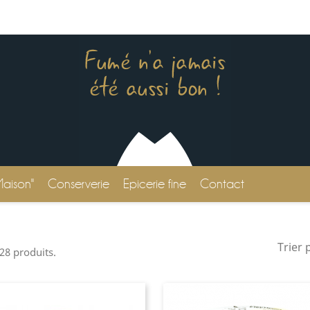
Maison"
Conserverie
Epicerie fine
Contact
Trier 
 28 produits.