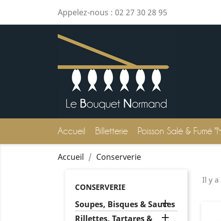
Appelez-nous :
02 27 30 28 95
Accueil
Billetterie
Poisson Salé & Fumé "
Accueil
Conserverie
Il y a
CONSERVERIE

Soupes, Bisques & Sauces

Rillettes, Tartares &