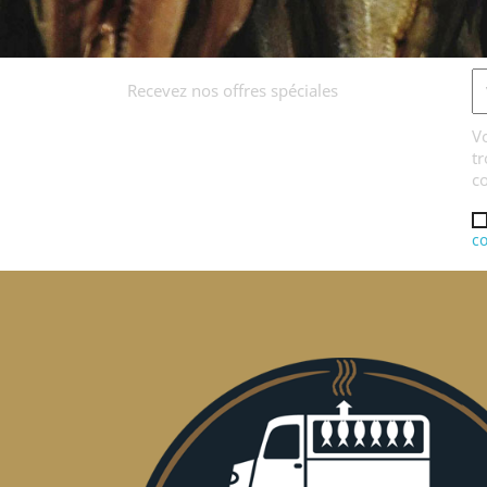
Recevez nos offres spéciales
V
tr
co
co