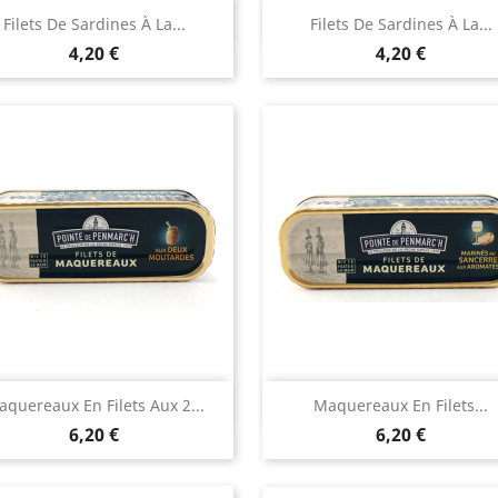
Aperçu rapide
Aperçu rapide


Filets De Sardines À La...
Filets De Sardines À La...
Prix
Prix
4,20 €
4,20 €
Aperçu rapide
Aperçu rapide


quereaux En Filets Aux 2...
Maquereaux En Filets...
Prix
Prix
6,20 €
6,20 €