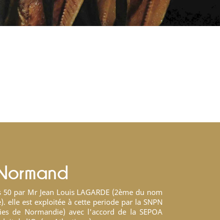
 Normand
s 50 par Mr Jean Louis LAGARDE (2ème du nom
). elle est exploitée à cette periode par la SNPN
ries de Normandie) avec l'accord de la SEPOA