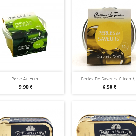
Aperçu rapide
Aperçu rapide


Perle Au Yuzu
Perles De Saveurs Citron /..
Prix
Prix
9,90 €
6,50 €