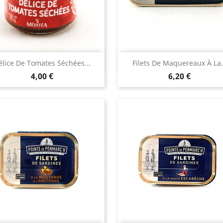
Aperçu rapide
Aperçu rapide


élice De Tomates Séchées...
Filets De Maquereaux À La.
Prix
Prix
4,00 €
6,20 €