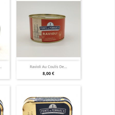
Aperçu rapide

.
Ravioli Au Coulis De...
Prix
8,00 €