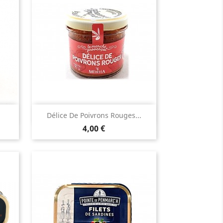
Aperçu rapide

Délice De Poivrons Rouges...
Prix
4,00 €