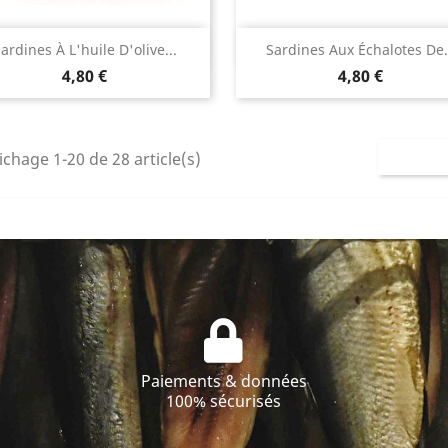
Aperçu rapide
Aperçu rapide


ardines À L'huile D'olive...
Sardines Aux Échalotes De.
Prix
Prix
4,80 €
4,80 €
ichage 1-20 de 28 article(s)
Paiements & données
100% sécurisés