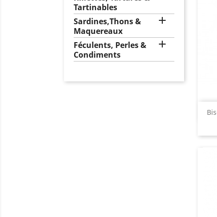
Tartinables

Sardines,Thons &
Maquereaux

Féculents, Perles &
Condiments
Bi