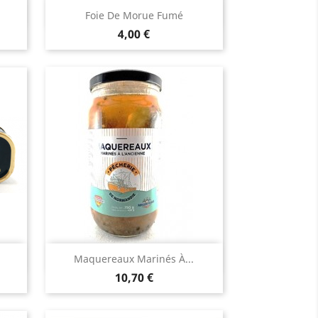
Aperçu rapide

Foie De Morue Fumé
Prix
4,00 €
Aperçu rapide

Maquereaux Marinés À...
Prix
10,70 €