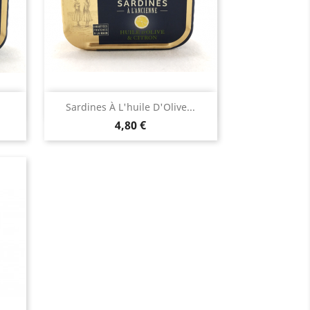
Aperçu rapide

Sardines À L'huile D'Olive...
Prix
4,80 €