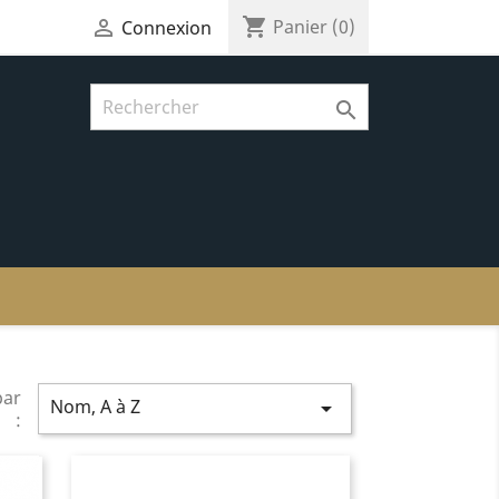
shopping_cart

Panier
(0)
Connexion

par
Nom, A à Z

: