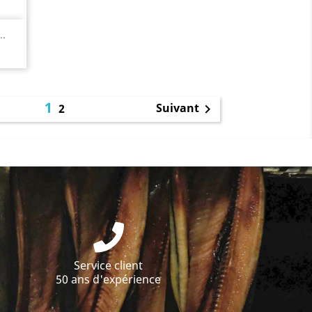
..
1
Suivant
2

Service client
50 ans d'expérience