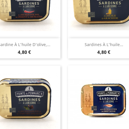
Aperçu rapide
Aperçu rapide


Sardine À L'huile D'olive,...
Sardines À L'huile...
Prix
Prix
4,80 €
4,80 €