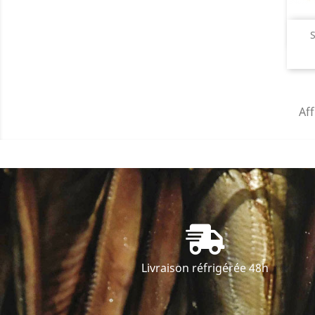
S
Aff
Livraison réfrigérée 48h