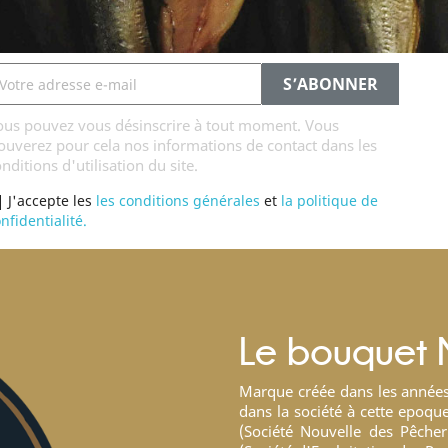
ous pouvez vous désinscrire à tout moment. Vous
ouverez pour cela nos informations de contact dans les
nditions d'utilisation du site.
J'accepte les
les conditions générales
et
la politique de
nfidentialité.
Le bouquet
Marque créée dans les année
dans la société à cette epoque
(Société Nouvelle des Pêche