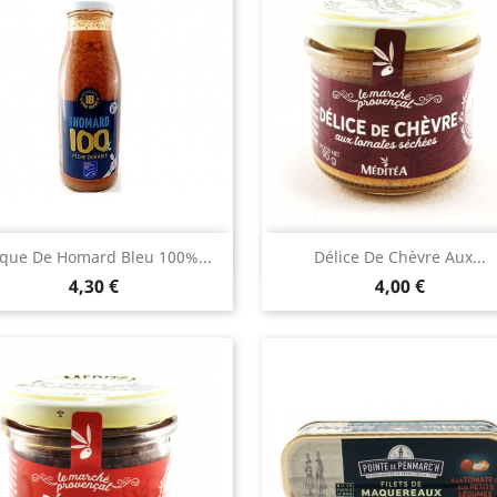
Aperçu rapide
Aperçu rapide


sque De Homard Bleu 100%...
Délice De Chèvre Aux...
Prix
Prix
4,30 €
4,00 €