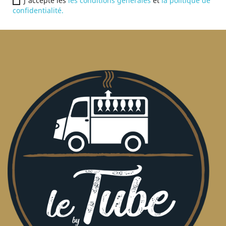
J'accepte les
les conditions générales
et
la politique de
confidentialité.